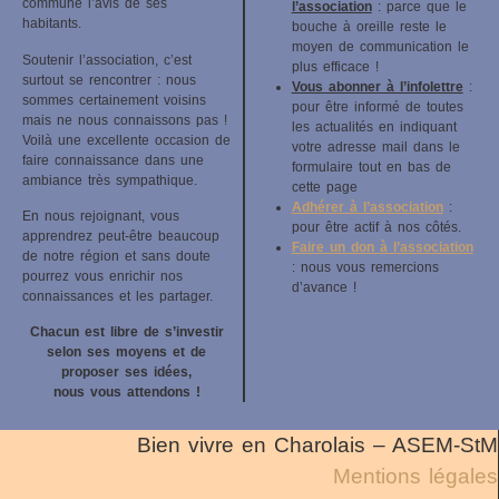
commune l’avis de ses
l’association
: parce que le
habitants.
bouche à oreille reste le
moyen de communication le
Soutenir l’association, c’est
plus efficace !
surtout se rencontrer : nous
Vous abonner à l’infolettre
:
sommes certainement voisins
pour être informé de toutes
mais ne nous connaissons pas !
les actualités en indiquant
Voilà une excellente occasion de
votre adresse mail dans le
faire connaissance dans une
formulaire tout en bas de
ambiance très sympathique.
cette page
Adhérer à l’association
:
En nous rejoignant, vous
pour être actif à nos côtés.
apprendrez peut-être beaucoup
Faire un don à l’association
de notre région et sans doute
: nous vous remercions
pourrez vous enrichir nos
d’avance !
connaissances et les partager.
Chacun est libre de s’investir
selon ses moyens et de
proposer ses idées,
nous vous attendons !
Bien vivre en Charolais – ASEM-StM
Mentions légales