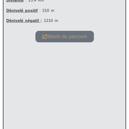
Distance
: 13,4 Km
Dénivelé positif
: 210 m
Dénivelé négatif
:
1210 m
détails du parcours