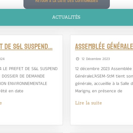
RETOUR A LA LISTE DES COMMUNIQUÉS
ACTUALITÉS
T DE S&L SUSPEND…
Assemblée Générale
024
12 Décembre 2023
024 LE PREFET DE S&L SUSPEND
12 décembre 2023 Assemblée
U DOSSIER DE DEMANDE
GénéraleL’ASEM-StM tient so
TION ENVIRONNEMENTALE
générale, accueillie à la Salle
rêté en date
Marigny, en présence de
e
Lire la suite