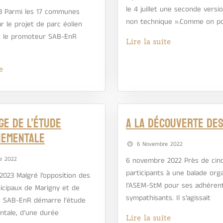
le 4 juillet une seconde versi
023 Parmi les 17 communes
non technique ».Comme on po
r le projet de parc éolien
r le promoteur SAB-EnR
Lire la suite
e
e de l’étude
A LA DÉCOUVERTE DES
nementale
6 Novembre 2022
e 2022
6 novembre 2022 Près de cin
participants à une balade org
 2023 Malgré l’opposition des
l’ASEM-StM pour ses adhéren
icipaux de Marigny et de
sympathisants. Il s’agissait
, SAB-EnR démarre l’étude
tale, d’une durée
Lire la suite